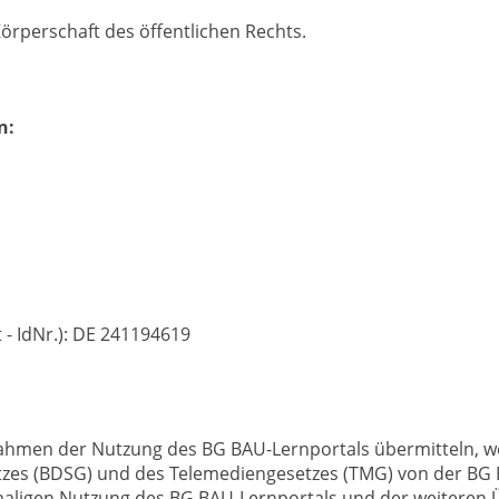
örperschaft des öffentlichen Rechts.
n:
- IdNr.): DE 241194619
hmen der Nutzung des BG BAU-Lernportals übermitteln, we
zes (BDSG) und des Telemediengesetzes (TMG) von der BG
stmaligen Nutzung des BG BAU-Lernportals und der weitere