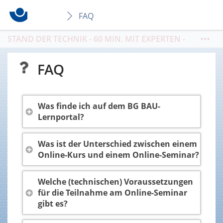
FAQ
STAND DER TECHNIK - 60 MIN. MIT EXPERTEN -
THEMA:
Sicheres Heben von Lasten im
Holzbau / 10.08. / 09-10 Uhr / Buchung
FAQ
https://seminare.bgbau.de/de/kat4000
Was finde ich auf dem BG BAU-
Lernportal?
Was ist der Unterschied zwischen einem
Online-Kurs und einem Online-Seminar?
Welche (technischen) Voraussetzungen
für die Teilnahme am Online-Seminar
gibt es?