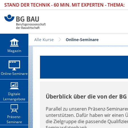
STAND DER TECHNIK - 60 MIN. MIT EXPERTEN - THEMA:
Alle Kurse
Online-Seminare
Magazin
Online-Seminare
Digitale
Überblick über die von der B
Lernangebote
Parallel zu unseren Präsenz-Seminaren 
unterstützen. Dafür haben wir einen 
Präsenz-
die Zielgruppe die passende Qualifizi
Seminare
Seminardatenbank.