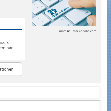
momius -
stock.adobe.com
nsere
Seminar
ationen.