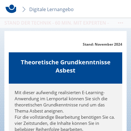
Digitale Lernangebote
STAND DER TECHNIK - 60 MIN. MIT EXPERTEN -
THEMA:
Maßnahmen zur Reduzierung von
Leiterunfällen / 07.08. / 09-10 Uhr / Buchung
https://seminare.bgbau.de/de/kat4000
Stand: November 2024
Theoretische Grundkenntnisse
Asbest
Mit dieser aufwendig realisierten E-Learning-
Anwendung im Lernportal können Sie sich die
theoretischen Grundkenntnisse rund um das
Thema Asbest aneignen.
Für die vollständige Bearbeitung benötigen Sie ca.
vier Zeitstunden, die Inhalte können Sie in
beliebiger Reihenfolge bearbeiten.