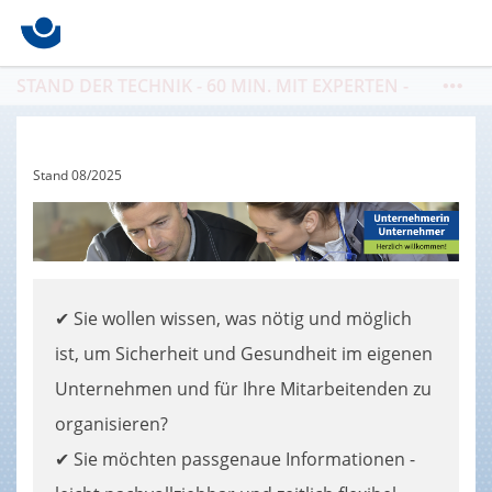
STAND DER TECHNIK - 60 MIN. MIT EXPERTEN -
THEMA:
Maßnahmen zur Reduzierung von
Leiterunfällen / 07.08. / 09-10 Uhr / Buchung
https://seminare.bgbau.de/de/kat4000
Stand 08/2025
✔ Sie wollen wissen, was nötig und möglich
ist, um Sicherheit und Gesundheit im eigenen
Unternehmen und für Ihre Mitarbeitenden zu
organisieren?
✔ Sie möchten passgenaue Informationen -