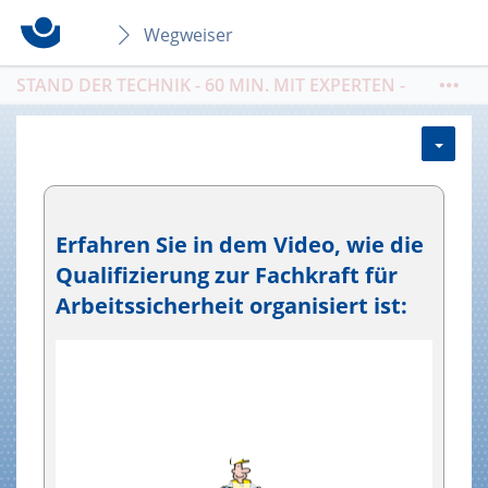
Wegweiser
STAND DER TECHNIK - 60 MIN. MIT EXPERTEN -
THEMA:
Sicheres Heben von Lasten im
Holzbau / 10.08. / 09-10 Uhr / Buchung
https://seminare.bgbau.de/de/kat4000
Erfahren Sie in dem Video, wie die
Qualifizierung zur Fachkraft für
Arbeitssicherheit organisiert ist:
Video
Player