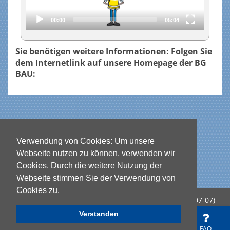
00:00
05:04
Sie benötigen weitere Informationen: Folgen Sie
dem Internetlink auf unsere Homepage der BG
BAU:
Verwendung von Cookies: Um unsere
Webseite nutzen zu können, verwenden wir
Cookies. Durch die weitere Nutzung der
Webseite stimmen Sie der Verwendung von
Cookies zu.
Copy link to clipboard
powered by ILIAS (v9.21 2026-07-07)
Legal Notice
Terms of Service
Verstanden
Repository
Online-
Digitale
Präsenz-
FAQ