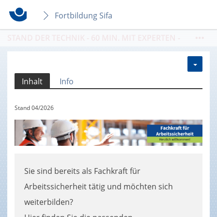
Fortbildung Sifa
STAND DER TECHNIK - 60 MIN. MIT EXPERTEN -
THEMA:
Sicheres Heben von Lasten im
Holzbau / 10.08. / 09-10 Uhr / Buchung
https://seminare.bgbau.de/de/kat4000
Inhalt
Info
Stand 04/2026
Sie sind bereits als Fachkraft für
Arbeitssicherheit tätig und möchten sich
weiterbilden?