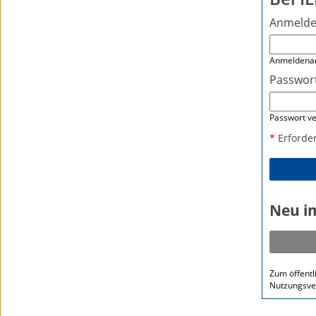
Anmeld
Anmeldena
Passwor
Passwort v
*
Erforde
Neu i
Zum öffentl
Nutzungsve