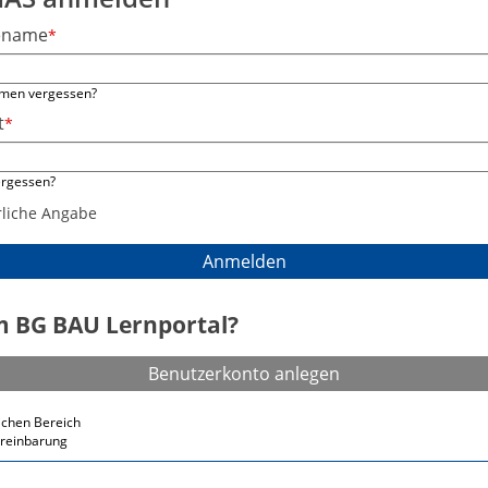
ename
*
men vergessen?
t
*
ergessen?
rliche Angabe
Anmelden
m BG BAU Lernportal?
Benutzerkonto anlegen
ichen Bereich
reinbarung