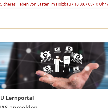
Sicheres Heben von Lasten im Holzbau / 10.08. / 09-10 Uh
U Lernportal
LIAS anmelden