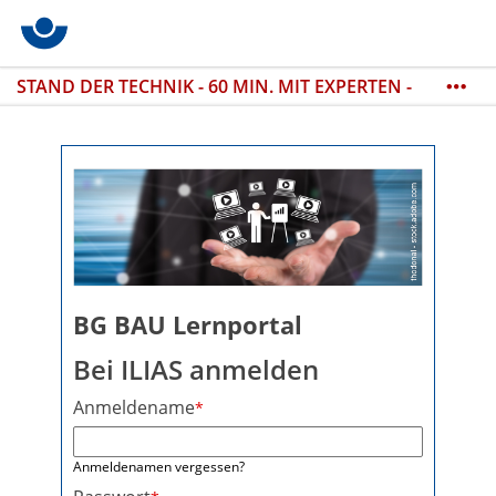
STAND DER TECHNIK - 60 MIN. MIT EXPERTEN -
THEMA:
Sicheres Heben von Lasten im
Holzbau / 10.08. / 09-10 Uhr / Buchung
https://seminare.bgbau.de/de/kat4000
BG BAU Lernportal
Bei ILIAS anmelden
Anmeldename
*
Anmeldenamen vergessen?