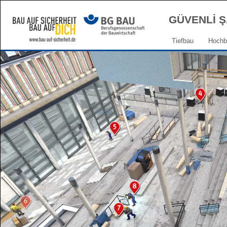
GÜVENLİ Ş
Tiefbau
Hochb